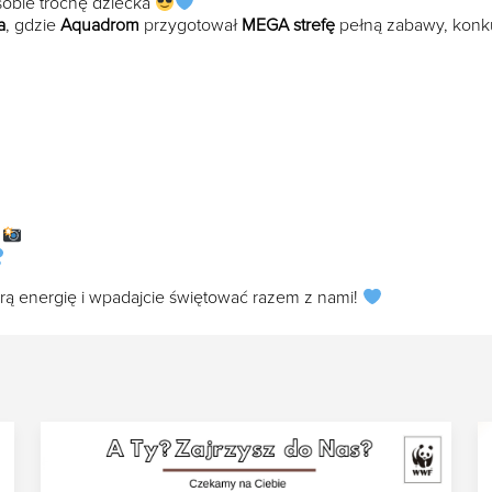
 sobie trochę dziecka
a
, gdzie
Aquadrom
przygotował
MEGA strefę
pełną zabawy, konk
a
ą energię i wpadajcie świętować razem z nami!