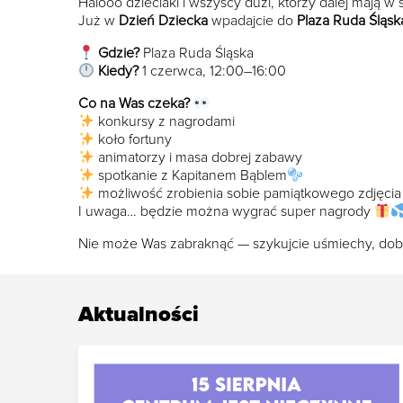
Halooo dzieciaki i wszyscy duzi, którzy dalej mają w
Już w
Dzień Dziecka
wpadajcie do
Plaza Ruda Śląsk
Gdzie?
Plaza Ruda Śląska
Kiedy?
1 czerwca, 12:00–16:00
Co na Was czeka?
konkursy z nagrodami
koło fortuny
animatorzy i masa dobrej zabawy
spotkanie z Kapitanem Bąblem
możliwość zrobienia sobie pamiątkowego zdjęci
I uwaga… będzie można wygrać super nagrody
Nie może Was zabraknąć — szykujcie uśmiechy, dobr
Aktualności