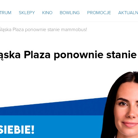
NTRUM
SKLEPY
KINO
BOWLING
PROMOCJE
AKTUALN
 Śląska Plaza ponownie stanie mammobus!
Śląska Plaza ponownie stan