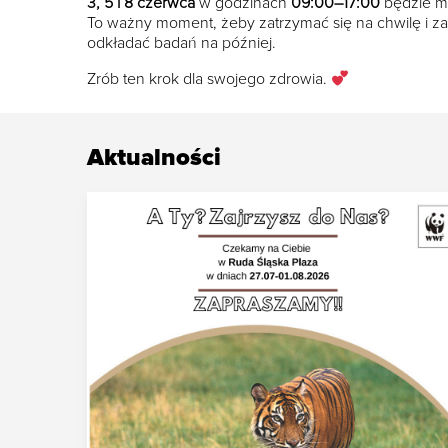
3, 5 i 8 czerwca
w godzinach
09:00–17:00
będzie 
To ważny moment, żeby zatrzymać się na chwilę i zad
odkładać badań na później.
Zrób ten krok dla swojego zdrowia.
Aktualności