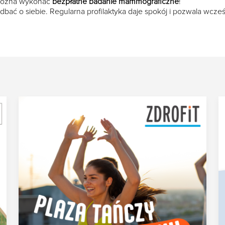
można wykonać
bezpłatne badanie mammograficzne
!
bać o siebie. Regularna profilaktyka daje spokój i pozwala wcze