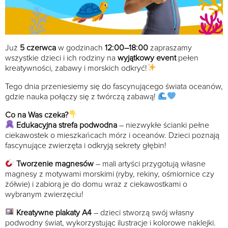
Już
5 czerwca
w godzinach
12:00–18:00
zapraszamy
wszystkie dzieci i ich rodziny na
wyjątkowy event
pełen
kreatywności, zabawy i morskich odkryć!
Tego dnia przeniesiemy się do fascynującego świata oceanów,
gdzie nauka połączy się z twórczą zabawą!
Co na Was czeka?
Edukacyjna strefa podwodna
– niezwykłe ścianki pełne
ciekawostek o mieszkańcach mórz i oceanów. Dzieci poznają
fascynujące zwierzęta i odkryją sekrety głębin!
Tworzenie magnesów
– mali artyści przygotują własne
magnesy z motywami morskimi (ryby, rekiny, ośmiornice czy
żółwie) i zabiorą je do domu wraz z ciekawostkami o
wybranym zwierzęciu!
Kreatywne plakaty A4
– dzieci stworzą swój własny
podwodny świat, wykorzystując ilustracje i kolorowe naklejki.